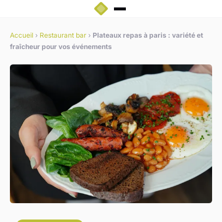
Accueil
›
Restaurant bar
›
Plateaux repas à paris : variété et
fraîcheur pour vos événements