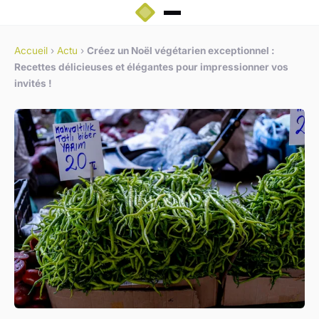
Accueil
›
Actu
›
Créez un Noël végétarien exceptionnel :
Recettes délicieuses et élégantes pour impressionner vos
invités !