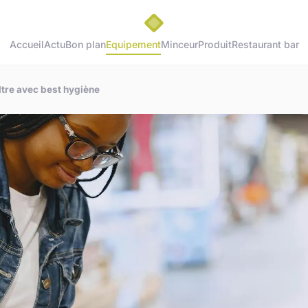
Accueil
Actu
Bon plan
Equipement
Minceur
Produit
Restaurant bar
ltre avec best hygiène