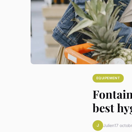
EQUIPEMENT
Fontain
best hy
J
Julien
17 octob