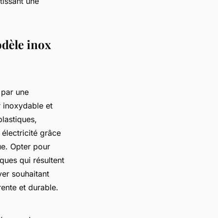
tissant une
dèle inox
 par une
r inoxydable et
lastiques,
électricité grâce
ue. Opter pour
ques qui résultent
yer souhaitant
ente et durable.