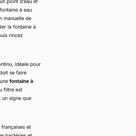
’un point d’eau et
fontaine à eau
on manuelle de
der la fontaine à
puis rincez
ntinu, idéale pour
doit se faire
 une
fontaine à
 filtre est
t un signe que
françaises et
e bactéries et