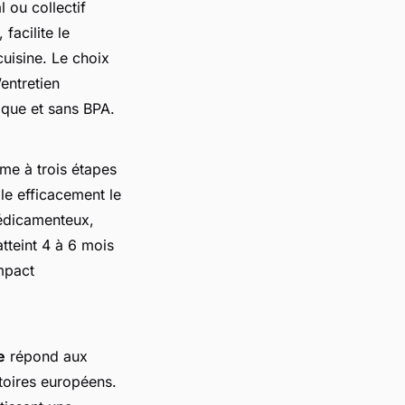
l ou collectif
facilite le
uisine. Le choix
entretien
ique et sans BPA.
me à trois étapes
le efficacement le
médicamenteux,
tteint 4 à 6 mois
impact
e
répond aux
atoires européens.