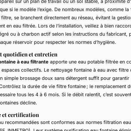
ppareil sur un plan de travail ou un sol stable, à proximité d
rique si le modèle l’exige. De nombreux modèles, comme la 
filtre, se branchent directement au réseau, évitant la gesti
t en eau filtrée. Lors de l’installation, veillez à bien raccor
tégré ou à charbon actif selon les instructions du fabricant, 
aque réservoir pour respecter les normes d’hygiène.
quotidien et entretien
ontaine à eau filtrante
apporte une eau potable filtrée en co
s espaces collectifs. Le nettoyage fontaine à eau avec filtre 
n simple brossage doux sans détergent suffit pour garantir
 Contrôlez la durée de vie filtre fontaine ; le remplacement du
saire tous les 4 à 6 mois. Si le débit ralentit, c’est souven
 fontaines décline.
et certification
au recommandées sont conformes aux normes filtration eau 
NSF, INMETRO). Leur système purification eau fontaine élimin