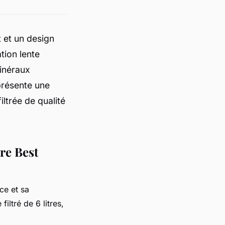
 et un design
tion lente
minéraux
eprésente une
ltrée de qualité
tre Best
ce et sa
iltré de 6 litres,