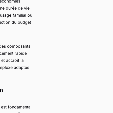
s économies
une durée de vie
usage familial ou
duction du budget
r des composants
acement rapide
et accroît la
complexe adaptée
on
il est fondamental