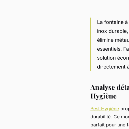
La fontaine à
inox durable,
élimine métau
essentiels. Fa
solution écon
directement à
Analyse déta
Hygiène
Best Hygiène
prop
durabilité. Ce mod
parfait pour une 