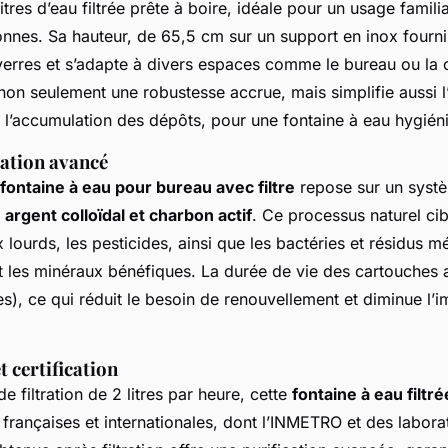
litres d’eau filtrée prête à boire, idéale pour un usage familia
nnes. Sa hauteur, de 65,5 cm sur un support en inox fourni, 
erres et s’adapte à divers espaces comme le bureau ou la c
 non seulement une robustesse accrue, mais simplifie aussi l’
te l’accumulation des dépôts, pour une fontaine à eau hygién
ration avancé
fontaine à eau pour bureau avec filtre
repose sur un systè
, argent colloïdal et charbon actif
. Ce processus naturel cib
x lourds, les pesticides, ainsi que les bactéries et résidus 
t les minéraux bénéfiques. La durée de vie des cartouches a
res), ce qui réduit le besoin de renouvellement et diminue l’
 certification
e filtration de 2 litres par heure, cette
fontaine à eau filtré
 françaises et internationales, dont l’INMETRO et des labor