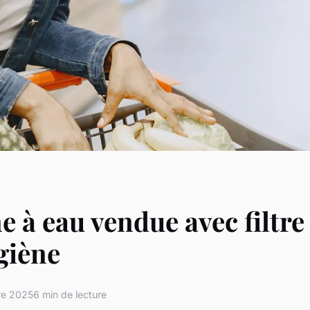
e à eau vendue avec filtre
giène
re 2025
6 min de lecture