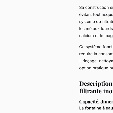
Sa construction e
évitant tout risq
système de filtrat
les métaux lourds
calcium et le ma
Ce système fonctio
réduire la consomm
– rinçage, nettoy
option pratique po
Description 
filtrante in
Capacité, dime
La
fontaine à eau