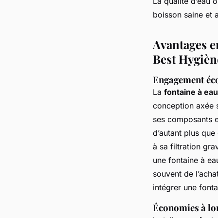
La qualité d’eau o
boisson saine et 
Avantages 
Best Hygièn
Engagement éc
La
fontaine à eau
conception axée s
ses composants en
d’autant plus que
à sa filtration gr
une fontaine à eau
souvent de l’achat
intégrer une font
Économies à lo